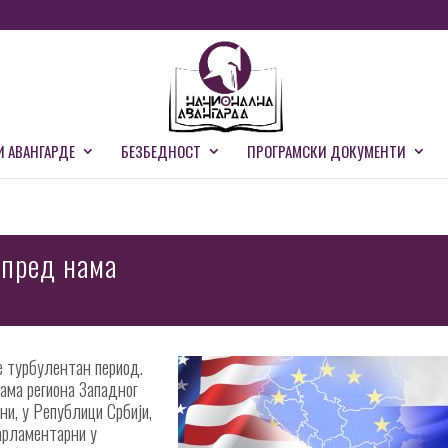
И АВАНГАРДЕ
БЕЗБЕДНОСТ
ПРОГРАМСКИ ДОКУМЕНТИ
 пред нама
е турбулентан период.
вама региона Западног
ни, у Републици Србији,
парламентарни у