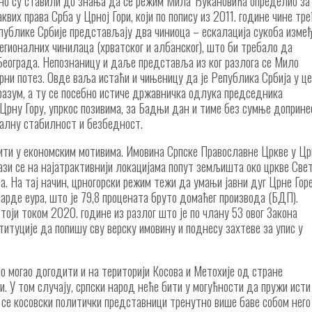
асно су ставили до знања да се режим Мила Ђукановића определио за
квих права Срба у Црној Гори, који по попису из 2011. године чине тр
публике Србије представљају два чиниоца – ескалација сукоба изме
егионалних чинилаца (хрватског и албанског), што би требало да
Београда. Непознаницу и даље представља из ког разлога се Мило
рни потез. Овде ваља истаћи и чињеницу да је Република Србија у ц
разум, а ту се посебно истиче државничка одлука председника
 Црну Гору, упркос позивима, за Бадњи дан и тиме без сумње доприне
налну стабилност и безбедност.
ти у економским мотивима. Имовина Српске Православне Цркве у Цр
ази се на најатрактивнији локацијама попут земљишта око цркве Све
. На тај начин, црногорски режим тежи да умањи јавни дуг Црне Гор
ијарде еура, што је 79,8 процената бруто домаћег производа (БДП).
тоји током 2020. године из разлог што је по члану 53 овог Закона
итуције да попишу сву верску имовину и поднесу захтеве за упис у
о могао догодити и на територији Косова и Метохије од стране
. У том случају, српски народ неће бити у могућности да пружи исти
о се косовски политички представници тренутно више баве собом него