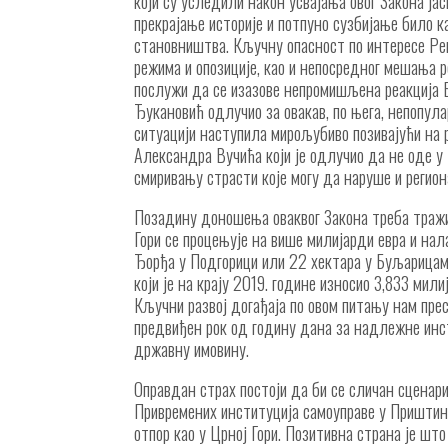
који су уследили након усвајања овог Закона ј
прекрајање историје и потпуно сузбијање било ка
становништва. Кључну опасност по интересе Ре
режима и опозиције, као и непосредног мешања р
послужи да се изазове непромишљена реакција 
Ђукановић одлучио за овакав, по њега, непопула
ситуацији наступила мирољубиво позивајући на 
Александра Вучића који је одлучио да не оде у
смиривању страсти које могу да наруше и регио
Позадину доношења оваквог Закона треба тражи
Гори се процењује на више милијарди евра и нал
Ђорђа у Подгорици или 22 хектара у Буљарицама
који је на крају 2019. године износио 3,833 мил
Кључни развој догађаја по овом питању нам прес
предвиђен рок од годину дана за надлежне инст
државну имовину.
Оправдан страх постоји да би се сличан сценари
Привремених институција самоуправе у Приштини
отпор као у Црној Гори. Позитивна страна је шт