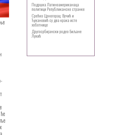
Подршка Латиноамериканаца
политици Републиканске странке
Срећко Црногорац: Вучић и
Ђукановић су два крака исте
ање
хоботнице
Другосрбијански родео Биљане
Лукић
н
р-
ат
е
 ће
аље
х
на