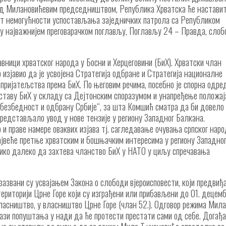
под Милановићевим председништвом, Република Хрватска ће настави
пут немогућности успостављања заједничких патрола са Републиком
 најважнијем преговарачком поглављу, Поглављу 24 – Правда, сло
вници хрватског народа у Босни и Херцеговини (БиХ). Хрватски члан
зјавио да је усвојена Стратегија одбране и Стратегија националне
пријатељства према БиХ. По његовим речима, посебно је спорна одре
аставу БиХ у складу са Дејтонским споразумом и унапређење положај
за безбедност и одбрану Србије“, за шта Комшић сматра да би довело
редстављало увод у нове тензије у региону Западног Балкана.
о и праве намере оваквих изјавa тј. сагледавање очувања српског наро
ајвеће претње хрватским и бошњачким интересима у региону Западно
лико далеко да захтева чланство БиХ у НАТО у циљу спречавања
азвани су усвајањем Закона о слободи вјероисповести, који предвиђ
ериторији Црне Горе који су изграђени или прибављени до 01. децем
 власништво, у власништво Црне Горе (члан 52.). Одговор режима Мил
фази попуштања у нади да ће протести престати сами од себе. Догађа