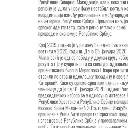
Републици Северној Македонији, као и локални и
региону је ушла у нову фазу нестабилности, у ко
координација између регионалних и међународн
на интересе Републике Србије. Примаран циљ је
српског идентитета, како у региону тако и само
привреде и економије Републике Србије.
Крај 2019. године je у региону Западног Балкан
осетити у 2020. години. Дана 05. јануара 2020
Милановић је однео победу у другом кругу избо
резултат је у супротности са свим дотадашњим 
оријентисаних бирача Мирослава Шкоре прелити
ставили по страни идеолошку позадину и своје г
Китаровић. Како су српско-хрватски односи кључ
чињеницу да је од 01. јануара 2020. године Ре
председничких избора се у односу на интересе
Републике Хрватске и Републике Србије неповрат
изазвао Зоран Милановић 2015. године. Имајући
проширење Уније бити приоритет хрватског пре
напредовањe Републикe Србијe у преговарачким
особа. То је посебно занимљиво, јер званични 