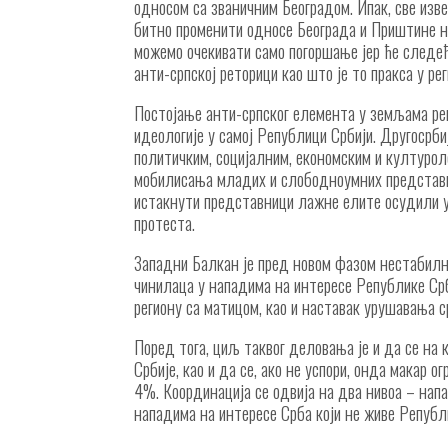
односом са званичним Београдом. Ипак, све изв
битно променити односе Београда и Приштине ни
можемо очекивати само погоршање јер ће следећ
анти-српској реторици као што је то пракса у ре
Постојање анти-српског елемента у земљама реги
идеологије у самој Републици Србији. Другосрби
политичким, социјалним, економским и културо
мобилисања младих и слободноумних представник
истакнути представници лажне елите осудили у
протеста.
Западни Балкан је пред новом фазом нестабилн
чинилаца у нападима на интересе Републике Срб
региону са матицом, као и наставак урушавања с
Поред тога, циљ таквог деловања је и да се на
Србије, као и да се, ако не успори, онда макар о
4%. Координација се одвија на два нивоа – нап
нападима на интересе Срба који не живе Републ