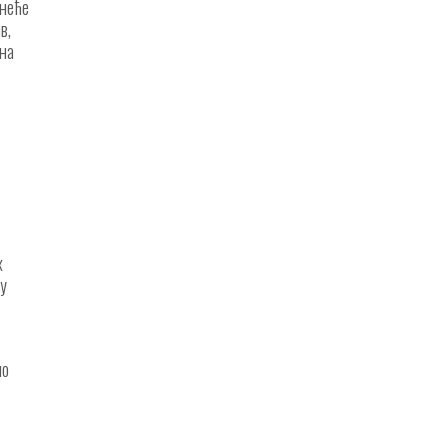
 неће
в,
 на
х
х
 у
ио