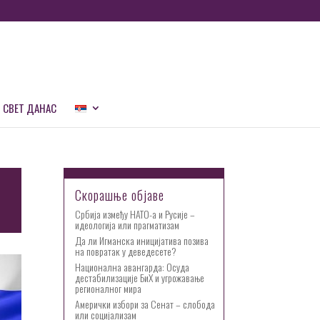
СВЕТ ДАНАС
Скорашње објаве
Србија између НАТО-а и Русије –
идеологија или прагматизам
Да ли Игманска иницијатива позива
на повратак у деведесете?
Национална авангарда: Осуда
дестабилизације БиХ и угрожавање
регионалног мира
Амерички избори за Сенат – слобода
или социјализам