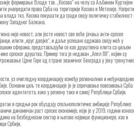
есније формирање Владе тзв. „Косова“ на челу са Аљбином Куртијем
ти унапредити права Срба на територији Косова и Метохије. Напроти
а влада ткз. Косова покушати да гради своју политичку стабилност
гиону Западног Балкана.
она није новост, али јесте новост све веће јачања анти-српске
јанци, илити „круг двојке“, и даље успешно одржава своју моћ у
лошким сферама, представљајући се као друштвена елита са циљем
е српског друштва. Пример тога је недаван „Апел 88“, којим су
грожавање Црне Горе од стране званичног Београда у јеку тренутни
ости, уз очигледну координацију између регионалних и међународни
ије. Основни циљ те координације је је спречавање повезивања Срба
рпског идентитета, како у региону тако и самој Републици Србији.
 кратак и средњи рок обуздају спољнополитичке амбиције Републике
граничи динамичан раст српске економије, који је у 2019. години износ
адима на безбедносни сектор и његове највише функционере, као и
ици Србији.