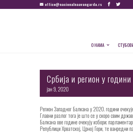
office@nacionalnaavangarda.rs
О НАМА
СТУБОВ
Србија и регион у години
јан 9, 2020
Регион Западног Балкана у 2020. години очекуј
Главни разлог тога је што се у скоро свим држа
Балкана ове године очекују избори; парламентар
Републици Хрватској, Црној Гори, те ванредни 