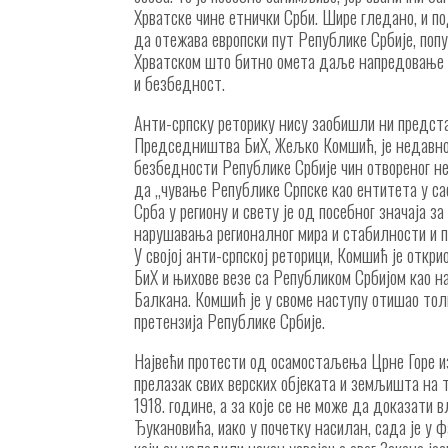
Хрватске чине етнички Срби. Шире гледано, и 
да отежава европски пут Републике Србије, по
Хрватском што битно омета даље напредовање у
и безбедност.
Анти-српску реторику нису заобишли ни предста
Председништва БиХ, Жељко Комшић, је недавно и
безбедности Републике Србије чин отвореног не
да „чување Републике Српске као ентитета у с
Срба у региону и свету је од посебног значаја 
нарушавања регионалног мира и стабилности и п
У својој анти-српској реторици, Комшић је откри
БиХ и њихове везе са Републиком Србијом као н
Балкана. Комшић је у своме наступу отишао то
претензија Републике Србије.
Највећи протести од осамостаљења Црне Горе из
прелазак свих верских објеката и земљишта на т
1918. године, а за које се не може да доказати
Ђукановића, иако у почетку насилан, сада је у 