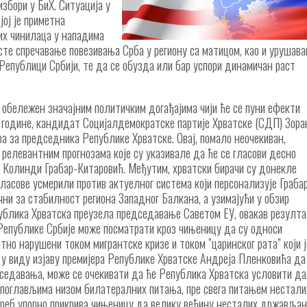
збори у БиХ. Ситуација у
јој је приметна
их чинилаца у нападима
сте спречавање повезивања Срба у региону са матицом, као и урушав
ј Републици Србији, те да се обузда или бар успори динамичан раст
а обележен значајним политичким догађајима чији ће се пуни ефекти
. године, кандидат Социјалдемократске партије Хрватске (СДП) Зора
ра за председника Републике Хрватске. Овај, помало неочекиван,
релевантним прогнозама које су указивале да ће се гласови десно
 Колинди Грабар-Китаровић. Међутим, хрватски бирачи су донекле
ласове усмерили против актуелног система који персонализује Граба
ни за стабилност региона Западног Балкана, а узимајући у обзир
публика Хрватска преузела председавање Саветом ЕУ, овакав резулт
 Републике Србије може посматрати кроз чињеницу да су односи
но нарушени током мигрантске кризе и током ”царинског рата” који ј
 у виду изјаву премијера Републике Хрватске Андреја Пленковића да
дседавања, може се очекивати да ће Република Хрватска условити д
 поглављима низом билатералних питања, пре свега питањем нестали
Загреб упорно прикрива чињеницу да велику већину несталих државља