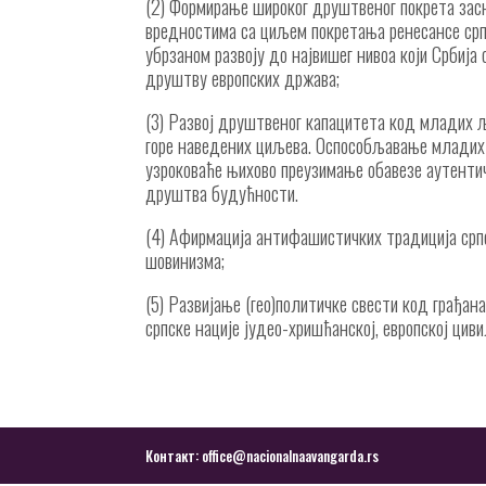
(2) Формирање широког друштвеног покрета зас
вредностима са циљем покретања ренесансе срп
убрзаном развоју до највишег нивоа који Србија 
друштву европских држава;
(3) Развој друштвеног капацитета код младих 
горе наведених циљева. Оспособљавање младих
узроковаће њихово преузимање обавезе аутенти
друштва будућности.
(4) Афирмација антифашистичких традиција српс
шовинизма;
(5) Развијање (гео)политичке свести код грађан
српске нације јудео-хришћанској, европској циви
Контакт: office@nacionalnaavangarda.rs