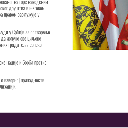
нованог на горе наведеним
ског друштва и његовом
са правом заслужује у
људи у Србији за остварење
 да испуне ове циљеве
чних градитеља српског
ке нације и борба против
а о изворној припадности
лизацији.