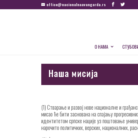
office@nacionalnaavangarda.rs
О НАМА
СТУБОВ
Наша мисија
(1) Стварање и развој нове националне и грађан
мисао ће бити заснована на спајању прогресивни
идентитетом српске нације уз поштовање униве
нарочито политичких, верских, националних, рас