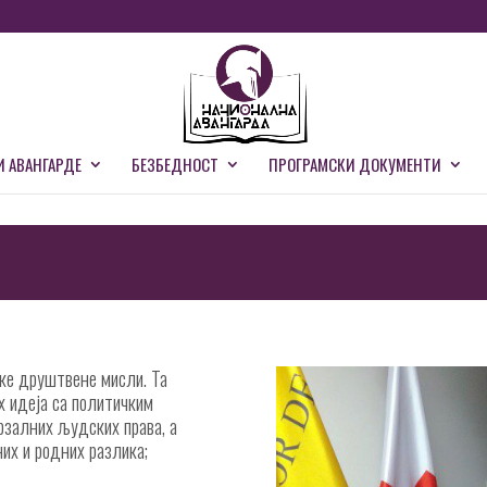
И АВАНГАРДЕ
БЕЗБЕДНОСТ
ПРОГРАМСКИ ДОКУМЕНТИ
ске друштвене мисли. Та
х идеја са политичким
рзалних људских права, а
них и родних разлика;