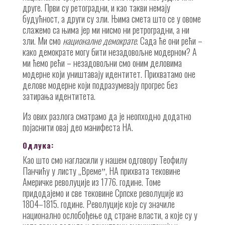
друге. Први су ретоградни, и као такви немају
будућност, а други су зли. Њима смета што се у овоме
слажемо са њима јер ми нисмо ни ретроградни, а ни
зли. Ми смо
националне демократе
. Сада ће они рећи –
како демократе могу бити незадовољне модерном? А
ми ћемо рећи – незадовољни смо оним деловима
модерне који уништавају идентитет. Прихватамо оне
делове модерне који подразумевају прогрес без
затирања идентитета.
Из ових разлога сматрамо да је неопходно додатно
појаснити овај део манифеста НА.
Одлука:
Као што смо нагласили у нашем одговору Теофилу
Панчићу у листу „Времеˮ, НА прихвата тековине
Америчке револуције из 1776. године. Томе
придодајемо и све тековине Српске револуције из
1804–1815. године. Револуције које су значиле
национално ослобођење од стране власти, а које су у