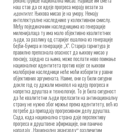
реконструише национална мисао. Највише им смета
наш став да се идеје прогреса морају везати за
идентитет
. Њихова мисао је на умору. Немају
интелектуалне наследнике у колективном смислу.
Међу појединачним наследницима из генерације
миленијалаца ту има мало објективно квалитетних
људи, за разлику од старијег ешалона из генерације
бејби-бумера и генерације „X”. Старија гарнитура је
правилно препознала опасност да њихову мисао у
пензију, заједно са њима, може послати ново поимање
националног идентитета против којег се њихови
малобројни наследници неће моћи изборити у равни
објективних аргумената. Наиме, они су били сигурни
докле год су држали монопол на идеју прогреса и
напретка друштва и технологије. То је била сигурност
да ће квалитетни људи прелазити на антинационалну
страну не нужно због мржње према идентитету, већ из
потребе да припадају прогресивном делу друштва.
Сада, када национална страна даје перспективу
прогреса и друштвене афирмације, они панично
нападају „Националну авангардуˮ различитим