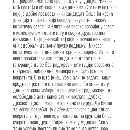
географски смештена пре свега у круг двојке. Њихова
моћ постоји и обнавља се деценијама. Стотину потписа
које је добио председнички кандидат Саша Јанковић
је акција те елите, која поседује изузетно снажну
политичку свест. Та елита има високо развијену свест
о колективном идентитету и својим друштвеним
циљевима. Није Јанковић тај који је окупио њих, него су
они одабрали да њему пруже подршку. Њихова
политичка свест има коминтерновске корене. Из свега
овога произилази наш став да је задатак наше
генерације да се Београд кроз институције савремене,
грађанске, либералне, демократске Србије мора
повратити. Оно што је још увек, али не задуго, наша
предност јесте то што нас има више. То значи да у
демократском, изборном процесу Београд можемо да
ослободимо антинационалних наслага „дубоке
државе”. Дакле, маршем кроз институције. Да бисмо
то могли, потребан је
субјекат
српског националног
покрета, а то је нови круг, национални круг који би се
супротставио другосрбијанском кругу двојке. Ако у
томе успемо, поставили смо темеље да сутра нова