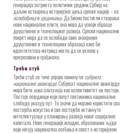
генерација патриота политички уједини Србију ка
даљем остварењу историјског циља српске нације – ка
ослобођењу
и
уједињењу
. Да бисмо постигли стварање
нове националне елите, она мора да усвоји обрасце
друштвеног и технолошког развоја. Српски национални
покрет мора да се ослободи свих анахроних
друштвених и технолошких образаца како би
идентитетска матрица могла да се уклопи у
прогресивно и грађанско.
Трећи стуб
Трећи стуб се тиче управо поменутог
субјекта
националне авангарде
. Субјекат националне авангарде
мора бити
нова елита
која као колективитет не постоји.
Постоје појединци који попут светионика националне
слободе указују пут. То значи да морамо користити сва
постојећа искуства и све постојеће истакнуте
интелектуалце у планирању развоја новог социјалног
капитала. Нове генерације младих, образованих људи
који негују национална осећања и свест о историјском