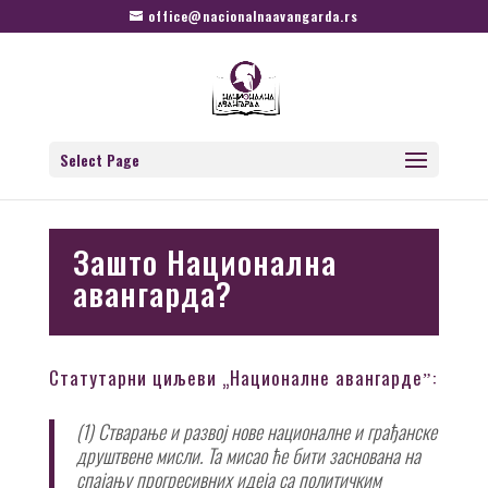
office@nacionalnaavangarda.rs
Select Page
Зашто Национална
авангарда?
Статутарни циљеви „Националне авангардеˮ:
(1) Стварање и развој нове националне и грађанске
друштвене мисли. Та мисао ће бити заснована на
спајању прогресивних идеја са политичким