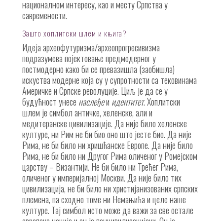
националном интересу, као и месту Српства у
савремености.
Зашто хоплитски шлем и књига?
Идеја археофутуризма/археопрогресивизма
подразумева појектовање предмодерног у
постмодерно како би се превазишла (заобишла)
искуства модерне којa су у супротности са тековинама
Америчке и Српске револуције. Циљ је да се у
будућност унесе
наслеђе
и
идентитет
. Хоплитски
шлем је симбол античке, хеленске, али и
медитеранске цивилизације. Да није било хеленске
културе, ни Рим не би био оно што јесте био. Да није
Рима, не би било ни хришћанске Европе. Да није било
Рима, не би било ни Другог Рима оличеног у Ромејском
царству – Византији. Не би било ни Трећег Рима,
оличеног у империјалној Москви. Да није било тих
цивилизација, не би било ни христијанизованих српских
племена, па сходно томе ни Немањића и целе наше
културе. Тај симбол исто може да важи за све остале