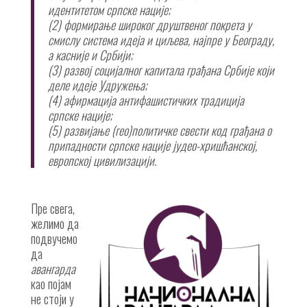
идентитетом српске нације;
(2) формирање широког друштвеног покрета у
смислу система идеја и циљева, најпре у Београду,
а касније и Србији;
(3) развој социјалног капитала грађана Србије који
деле идеје Удружења;
(4) афирмација антифашистичких традиција
српске нације;
(5) развијање (гео)политичке свести код грађана о
припадности српске нације јудео-хришћанској,
европској цивилизацији.
Пре свега,
желимо да
подвучемо
да
авангарда
као појам
не стоји у