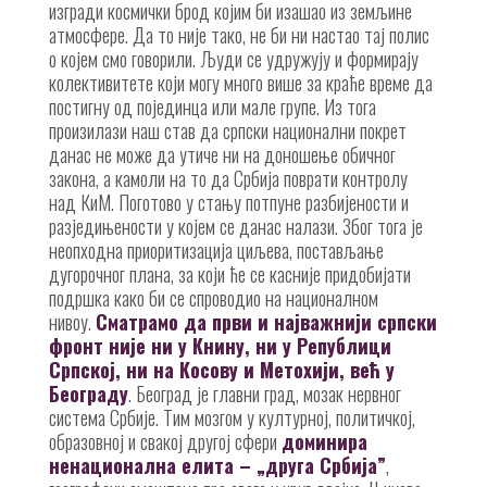
изгради космички брод којим би изашао из земљине
атмосфере. Да то није тако, не би ни настао тај полис
о којем смо говорили. Људи се удружују и формирају
колективитете који могу много више за краће време да
постигну од појединца или мале групе. Из тога
произилази наш став да српски национални покрет
данас не може да утиче ни на доношење обичног
закона, а камоли на то да Србија поврати контролу
над КиМ. Поготово у стању потпуне разбијености и
разједињености у којем се данас налази. Због тога је
неопходна приоритизација циљева, постављање
дугорочног плана, за који ће се касније придобијати
подршка како би се спроводио на националном
нивоу.
Сматрамо да први и најважнији српски
фронт није ни у Книну, ни у Републици
Српској, ни на Косову и Метохији, већ у
Београду
. Београд је главни град, мозак нервног
система Србије. Тим мозгом у културној, политичкој,
образовној и свакој другој сфери
доминира
ненационална елита – „друга Србија”
,