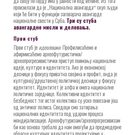
да своју потврду има у јавности код већине. Из тога
произилази да је „Национална авангардаˮ скуп људи
који ће бити у функцији заговарача авангарде
националне свести у Срба.
Три су стуба
авангардне мисли и деловања.
Први стуб
Први стуб је
идеолошки
. Профилисаћемо и
афирмисаћемо археофутуристички/
археопрогресивистички приступ поимању националне
идеје, културе и идентитета. Ако је економској
десници у фокусу приватна својина и профит, онда је
културној/друштвеној политичкој десници у фокусу
идентитет. Идентитет је алфа и омега националне
политичке заједнице. Колективни идентитет и
безбедност тог истог колектива су уско повезани још
од античког полиса. Сведоци смо затирања
националних идентитета под ударом процеса
мондијализације. Археофутуризам/археопрогресивизам
би као основа требало да нам омогући да предмодерне
обрасце културног идентитета пројектујемо у