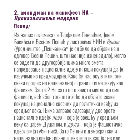
2.
амандман на манифест НА –
Превазилажење модерне
Повод:
Из наших полемика са Теофилом Панчићем, Јовом
Бакићем и Весном Пешић у листовима НИН и
Време
(Уредништво „Пешчаникаˮ је одбило да објави наш
одговор Весни Пешић, што нас није изненадило), могло
се видети да другосрбијанцима много смета
напредовање националне идеје и наши покушаји да је
извучемо из предмодерне. Како би нас осујетили, они
сваки прогрес на националној страни стигматизују као
фашизам. Зашто? Не зато што заиста мисле да смо
фашисти, већ због тога што хоће да облате сваки
покушај национално свесних да политички изађу из
средњег века. Њима заправо одговарају две врсте
националне идеје:
прва
– која је свешћу у средњем
веку са царем Душаном, и
друга
– која је фашистичка
идеологија губитникȃ. Зато ће они и демократски и
национално оријентисане етикетирати као једне или