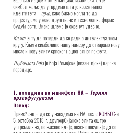
европске нације и он је панцивилизацијски. Он је
симбол жеље да утврдимо шта је корен нашег
идентитета –
архе,
како бисмо могли то да
пројектујемо у нове друштвене и технолошке форме
будућности. Визир шлема је окренут удесно.
Књига
је ту да потврди да се ради о интелектуалном
кругу. Књига симболише нашу намеру да стварамо нову
мисао и нову елиту српског националног покрета.
Љубичаста боја
је боја Ромејске (византијске) царске
породице.
1. амандман на манифест НА –
Термин
археофутуризам
Повод:
Примећено је да се у нападима на НА после
КОНБЕС
-а
5. октобра 2018. г. другосрбијанска елита оштро
устремила на, по њихове идеје, опасне покушаје да се