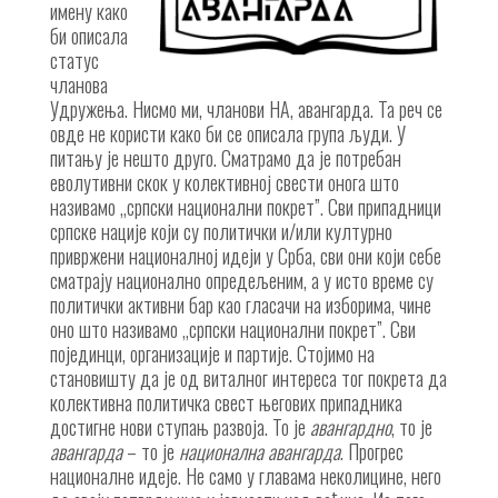
имену како
би описала
статус
чланова
Удружења. Нисмо ми, чланови НА, авангарда. Та реч се
овде не користи како би се описала група људи.
У
питању је нешто друго. Сматрамо да је потребан
еволутивни скок у колективној свести онога што
називамо „српски национални покрет”. Сви припадници
српске нације који су политички и/или културно
привржени националној идеји у Срба, сви они који себе
сматрају национално опредељеним, а у исто време су
политички активни бар као гласачи на изборима, чине
оно што називамо „српски национални покрет”. Сви
појединци, организације и партије. Стојимо на
становишту да је од виталног интереса тог покрета да
колективна политичка свест његових припадника
достигне нови ступањ развоја. То је
авангардно
, то је
авангарда
– то је
национална авангарда
. Прогрес
националне идеје. Не само у главама неколицине, него