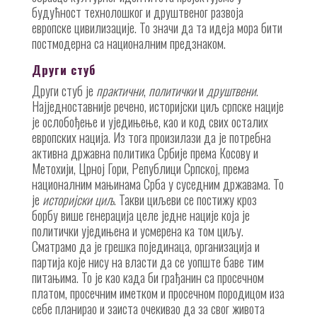
будућност технолошког и друштвеног развоја
европске цивилизације. То значи да та идеја мора бити
постмодерна са националним предзнаком.
Други стуб
Други стуб је
практични
,
политички
и
друштвени
.
Најједноставније речено, историјски циљ српске нације
је ослобођење и уједињење, као и код свих осталих
европских нација. Из тога произилази да је потребна
активна државна политика Србије према Косову и
Метохији, Црној Гори, Републици Српској, према
националним мањинама Срба у суседним државама. То
је
историјски циљ
. Такви циљеви се постижу кроз
борбу више генерација целе једне нације која је
политички уједињена и усмерена ка том циљу.
Сматрамо да је грешка појединаца, организација и
партија које нису на власти да се уопште баве тим
питањима. То је као када би грађанин са просечном
платом, просечним иметком и просечном породицом иза
себе планирао и заиста очекивао да за свог живота