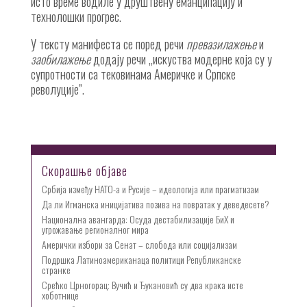
исто време водиле у друштвену еманципацију и
технолошки прогрес.
У тексту манифеста се поред речи
превазилажење
и
заобилажење
додају речи „искуства модерне која су у
супротности са тековинама Америчке и Српске
револуције”.
Скорашње објаве
Србија између НАТО-а и Русије – идеологија или прагматизам
Да ли Игманска иницијатива позива на повратак у деведесете?
Национална авангарда: Осуда дестабилизације БиХ и
угрожавање регионалног мира
Амерички избори за Сенат – слобода или социјализам
Подршка Латиноамериканаца политици Републиканске
странке
Срећко Црногорац: Вучић и Ђукановић су два крака исте
хоботнице