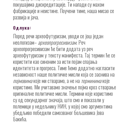
покушајима дискредитације. Ти напади су махом
фабрикације и неистине. Поучени тиме, наша мисао се
развија и јача.
Одлука:
Поред речи археофутуризам, уводи се још један
неологизам–
археопрогресивизам
. Реч
археопрогресивизам ће бити додата уз реч
археофутуризам у тексту манифеста. Тај термин ће се
користити као синоним за исти појам спајања
идентитета и прогреса. Тиме ћемо додатно нагласити
независност наше политичке мисли која се заснива на
појмовима
које ми стварамо, а не на
терминима
које
користимо. Ми учитавамо значење појма кроз стварање
оригиналне политичке мисли. Термини које користимо
су од секундарног значаја, што смо и показали у
полемици у недељнику НИН, у којој смо аргументима
убедљиво победили самозваног бољшевика Јова
Бакића.